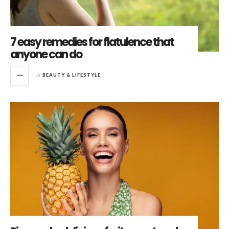
7 easy remedies for flatulence that
anyone can do
in
BEAUTY & LIFESTYLE