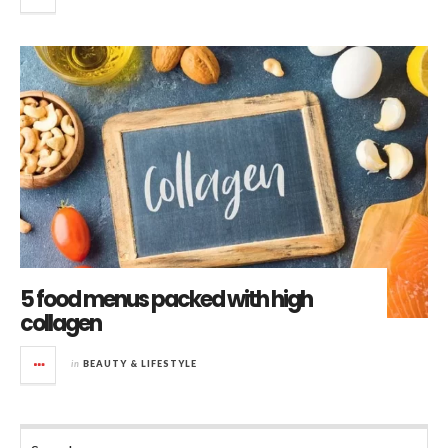
5 food menus packed with high
collagen
in
BEAUTY & LIFESTYLE