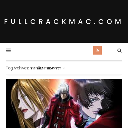
FULLCRACKMAC.COM
Tag Archives:
การกลับมาของราชา