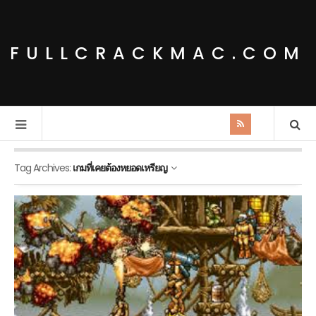
FULLCRACKMAC.COM
Tag Archives:
เกมที่เคยต้องหยอดเหรียญ