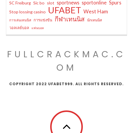
sportnews
sportonline
Spurs
SC Freiburg
Sic bo
slot
UFABET
West Ham
Stop lossing casino
กีฬาเทนนิส
การแข่งขัน
นักเทนนิส
การเล่นเทนนิส
วอลเลย์บอล
แฟนบอล
FULLCRACKMAC.C
OM
COPYRIGHT 2022 UFABET999. ALL RIGHTS RESERVED.