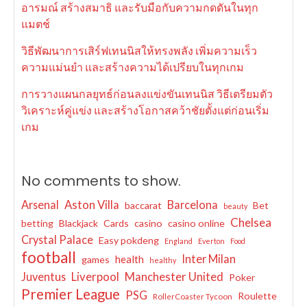
อารมณ์ สร้างสมาธิ และรับมือกับความกดดันในทุก
แมตช์
วิธีพัฒนาการเสิร์ฟเทนนิสให้ทรงพลัง เพิ่มความเร็ว
ความแม่นยำ และสร้างความได้เปรียบในทุกเกม
การวางแผนกลยุทธ์ก่อนลงแข่งขันเทนนิส วิธีเตรียมตัว
วิเคราะห์คู่แข่ง และสร้างโอกาสคว้าชัยตั้งแต่ก่อนเริ่ม
เกม
No comments to show.
Arsenal
Aston Villa
Barcelona
baccarat
Bet
beauty
Chelsea
betting
Blackjack
Cards
casino
casino online
Crystal Palace
Easy pokdeng
England
Everton
Food
football
Inter Milan
health
games
healthy
Juventus
Liverpool
Manchester United
Poker
Premier League
PSG
Roulette
RollerCoaster Tycoon