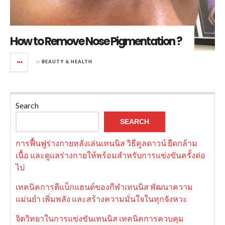
How to Remove Nose Pigmentation ?
in
BEAUTY & HEALTH
Search
SEARCH
การฟื้นฟูร่างกายหลังเล่นเทนนิส วิธีคูลดาวน์ ยืดกล้าม
เนื้อ และดูแลร่างกายให้พร้อมสำหรับการแข่งขันครั้งต่อ
ไป
เทคนิคการตีแบ็กแฮนด์ของกีฬาเทนนิส พัฒนาความ
แม่นยำ เพิ่มพลัง และสร้างความมั่นใจในทุกจังหวะ
จิตวิทยาในการแข่งขันเทนนิส เทคนิคการควบคุม