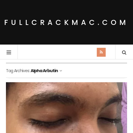
FULLCRACKMAC.COM
Tag Archives:
Alpha Arbutin