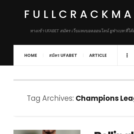
FULLCRACKM
ทางเข้า UFABET สมัคร เว็บแทงบอลออนไลน์ ยูฟ่าเบท ที่ได
HOME
สมัคร UFABET
ARTICLE
Tag Archives:
Champions Lea