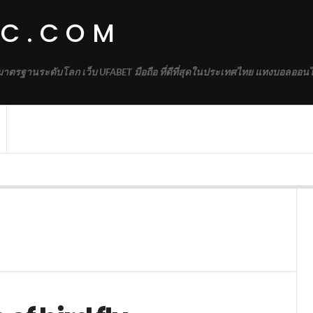
AC.COM
้มาตรฐานระดับโลก เว็บ UFABET มือถือ ที่ดีที่สุดในประเทศไทย แทงบอลออนไ