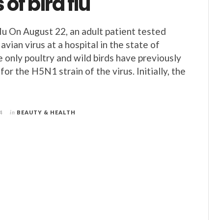
of bird flu
flu On August 22, an adult patient tested
 avian virus at a hospital in the state of
 only poultry and wild birds have previously
for the H5N1 strain of the virus. Initially, the
4
in
BEAUTY & HEALTH