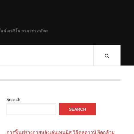
ลน์ คาสิโน บาคาร่า สล๊อต.
Search
SEARCH
การฟื้นฟูร่างกายหลังเล่นเทนนิส วิธีคูลดาวน์ ยืดกล้าม