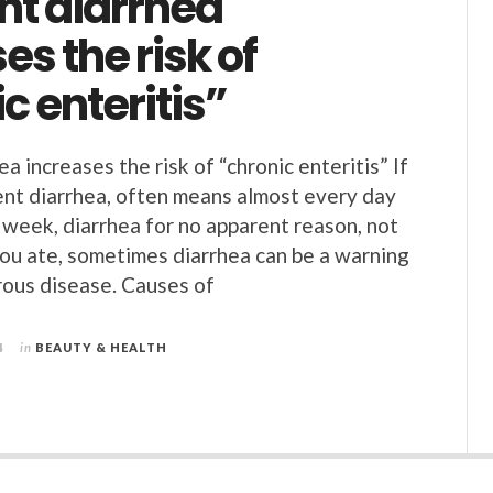
nt diarrhea
es the risk of
c enteritis”
a increases the risk of “chronic enteritis” If
nt diarrhea, often means almost every day
 week, diarrhea for no apparent reason, not
u ate, sometimes diarrhea can be a warning
rous disease. Causes of
4
in
BEAUTY & HEALTH