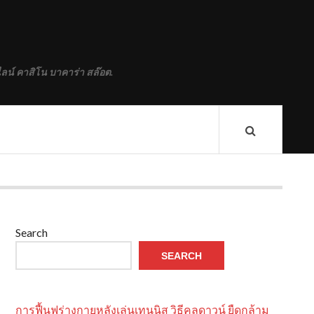
ลน์ คาสิโน บาคาร่า สล๊อต.
Search
SEARCH
การฟื้นฟูร่างกายหลังเล่นเทนนิส วิธีคูลดาวน์ ยืดกล้าม