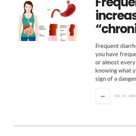
Freque
increas
“chroni
Frequent diarrhe
you have freque
or almost every
knowing what yo
sign of a dange
JUL 25, 202