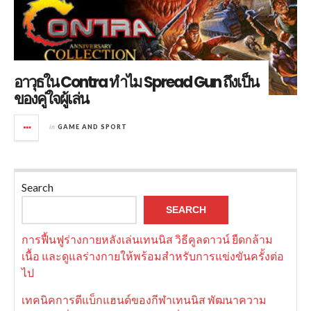
อาวุธใน Contra ทำไม Spread Gun ถึงเป็น
ของคู่ใจผู้เล่น
in
GAME AND SPORT
Search
SEARCH
การฟื้นฟูร่างกายหลังเล่นเทนนิส วิธีคูลดาวน์ ยืดกล้าม
เนื้อ และดูแลร่างกายให้พร้อมสำหรับการแข่งขันครั้งต่อ
ไป
เทคนิคการตีแบ็กแฮนด์ของกีฬาเทนนิส พัฒนาความ