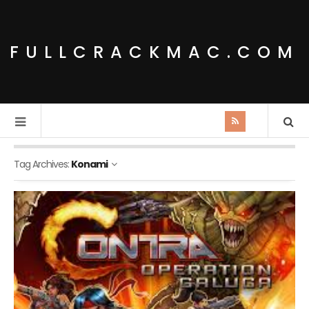
FULLCRACKMAC.COM
Tag Archives:
Konami