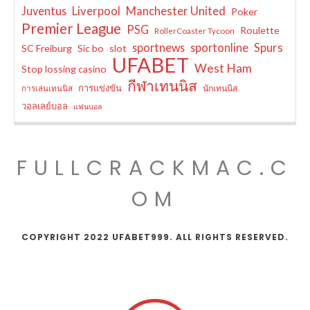
Juventus
Liverpool
Manchester United
Poker
Premier League
PSG
Roulette
RollerCoaster Tycoon
sportnews
sportonline
Spurs
SC Freiburg
Sic bo
slot
UFABET
West Ham
Stop lossing casino
กีฬาเทนนิส
การแข่งขัน
นักเทนนิส
การเล่นเทนนิส
วอลเลย์บอล
แฟนบอล
FULLCRACKMAC.C
OM
COPYRIGHT 2022 UFABET999. ALL RIGHTS RESERVED.