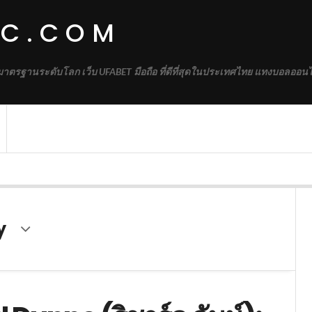
AC.COM
้มาตรฐานระดับโลก เว็บ UFABET มือถือ ที่ดีที่สุดในประเทศไทย แทงบอลออนไ
y