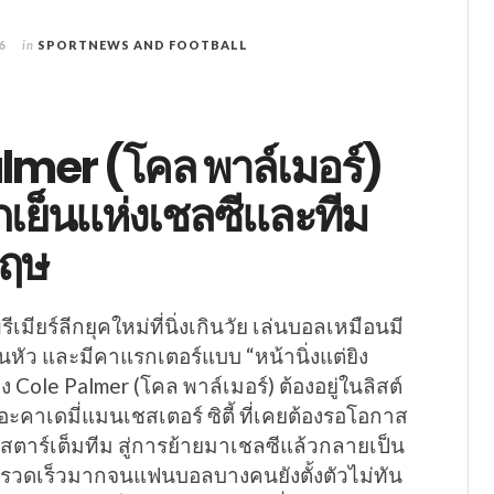
6
in
SPORTNEWS AND FOOTBALL
lmer (โคล พาล์เมอร์)
กเย็นแห่งเชลซีและทีม
กฤษ
ีเมียร์ลีกยุคใหม่ที่นิ่งเกินวัย เล่นบอลเหมือนมี
หัว และมีคาแรกเตอร์แบบ “หน้านิ่งแต่ยิง
ง Cole Palmer (โคล พาล์เมอร์) ต้องอยู่ในลิสต์
ะคาเดมี่แมนเชสเตอร์ ซิตี้ ที่เคยต้องรอโอกาส
สตาร์เต็มทีม สู่การย้ายมาเชลซีแล้วกลายเป็น
รวดเร็วมากจนแฟนบอลบางคนยังตั้งตัวไม่ทัน