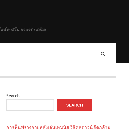
ลน์ คาสิโน บาคาร่า สล๊อต.
Search
SEARCH
การฟื้นฟูร่างกายหลังเล่นเทนนิส วิธีคูลดาวน์ ยืดกล้าม