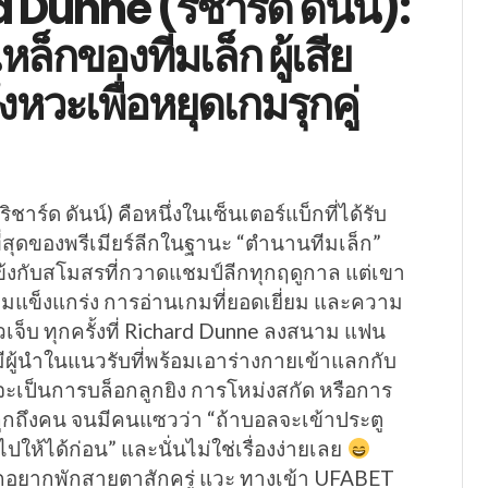
 Dunne (ริชาร์ด ดันน์):
ล็กของทีมเล็ก ผู้เสีย
งหวะเพื่อหยุดเกมรุกคู่
ิชาร์ด ดันน์) คือหนึ่งในเซ็นเตอร์แบ็กที่ได้รับ
่สุดของพรีเมียร์ลีกในฐานะ “ตำนานทีมเล็ก”
ข้งกับสโมสรที่กวาดแชมป์ลีกทุกฤดูกาล แต่เขา
ามแข็งแกร่ง การอ่านเกมที่ยอดเยี่ยม และความ
วเจ็บ ทุกครั้งที่ Richard Dunne ลงสนาม แฟน
ะมีผู้นำในแนวรับที่พร้อมเอาร่างกายเข้าแลกกับ
าจะเป็นการบล็อกลูกยิง การโหม่งสกัด หรือการ
ลูกถึงคน จนมีคนแซวว่า “ถ้าบอลจะเข้าประตู
ปให้ได้ก่อน” และนั่นไม่ใช่เรื่องง่ายเลย
กอยากพักสายตาสักครู่ แวะ ทางเข้า UFABET