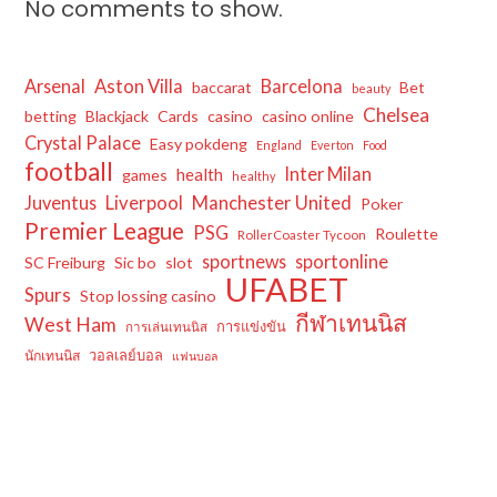
No comments to show.
Arsenal
Aston Villa
Barcelona
baccarat
Bet
beauty
Chelsea
betting
Blackjack
Cards
casino
casino online
Crystal Palace
Easy pokdeng
England
Everton
Food
football
Inter Milan
health
games
healthy
Juventus
Liverpool
Manchester United
Poker
Premier League
PSG
Roulette
RollerCoaster Tycoon
sportnews
sportonline
SC Freiburg
Sic bo
slot
UFABET
Spurs
Stop lossing casino
กีฬาเทนนิส
West Ham
การแข่งขัน
การเล่นเทนนิส
วอลเลย์บอล
นักเทนนิส
แฟนบอล