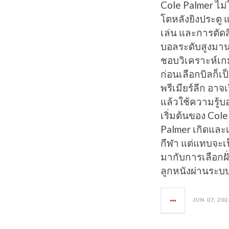
Cole Palmer ไม่
โตหลังยิงประตู
เล่น และการตัดส
บอลระดับสูงมานา
ชอบวิเคราะห์เก
ก่อนเลือกบิลก็เ
พรีเมียร์ลีก อา
แล้วใช้ความรู้
เริ่มต้นของ Col
Palmer เกิดและเ
กีฬา แต่แทบจะเ
มากับการเลือกฝั
ลูกหนังผ่านระ
JUN 07, 202