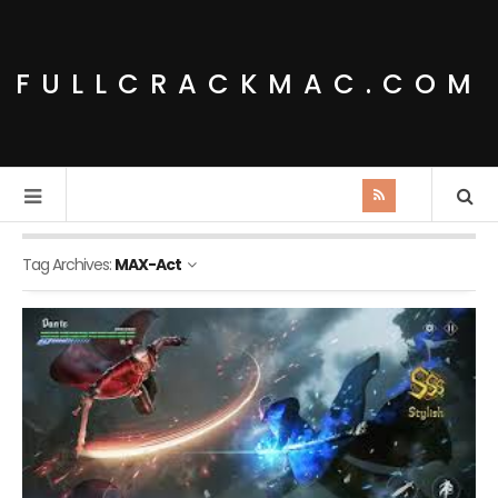
FULLCRACKMAC.COM
Tag Archives:
MAX-Act