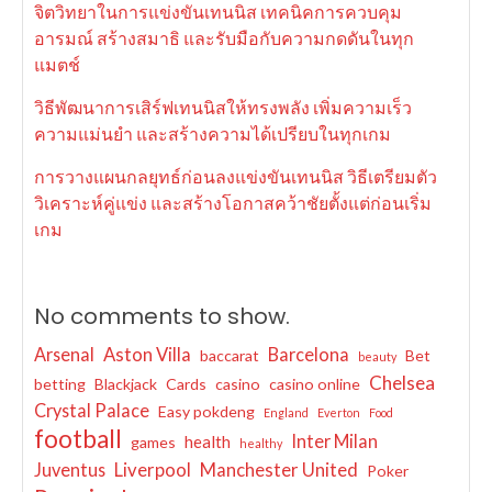
จิตวิทยาในการแข่งขันเทนนิส เทคนิคการควบคุม
อารมณ์ สร้างสมาธิ และรับมือกับความกดดันในทุก
แมตช์
วิธีพัฒนาการเสิร์ฟเทนนิสให้ทรงพลัง เพิ่มความเร็ว
ความแม่นยำ และสร้างความได้เปรียบในทุกเกม
การวางแผนกลยุทธ์ก่อนลงแข่งขันเทนนิส วิธีเตรียมตัว
วิเคราะห์คู่แข่ง และสร้างโอกาสคว้าชัยตั้งแต่ก่อนเริ่ม
เกม
No comments to show.
Arsenal
Aston Villa
Barcelona
baccarat
Bet
beauty
Chelsea
betting
Blackjack
Cards
casino
casino online
Crystal Palace
Easy pokdeng
England
Everton
Food
football
Inter Milan
health
games
healthy
Juventus
Liverpool
Manchester United
Poker