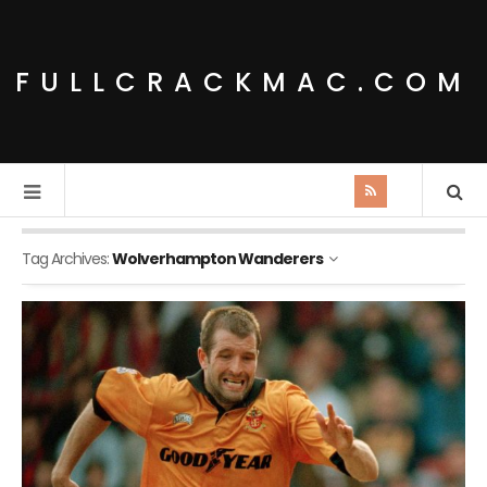
FULLCRACKMAC.COM
Tag Archives:
Wolverhampton Wanderers