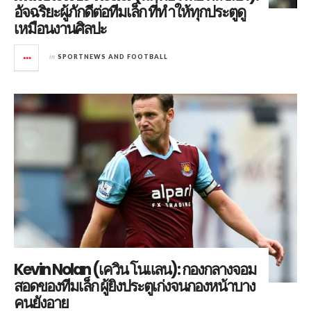
อัจฉริยะผู้ภักดีต่อทีมเล็ก ที่ทำให้ทุกประตูดู
เหมือนงานศิลปะ
in
SPORTNEWS AND FOOTBALL
Kevin Nolan (เควิน โนแลน): กองกลางจอม
สอดของทีมเล็ก ผู้ยิงประตูเก่งจนกองหน้าบาง
คนยังอาย