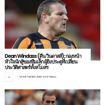
Dean Windass (ดีน วินดาสส์): กองหน้า
หัวใจนักสู้ของทีมเล็ก ผู้ยิงประตูที่เปลี่ยน
ประวัติศาสตร์ทั้งสโมสร
in
SPORTNEWS AND FOOTBALL