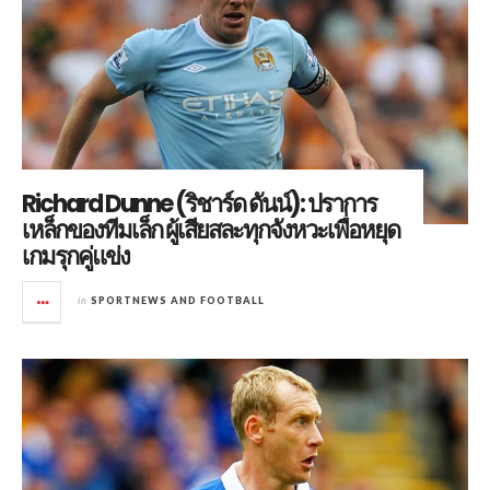
Richard Dunne (ริชาร์ด ดันน์): ปราการ
เหล็กของทีมเล็ก ผู้เสียสละทุกจังหวะเพื่อหยุด
เกมรุกคู่แข่ง
in
SPORTNEWS AND FOOTBALL