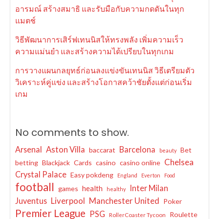
อารมณ์ สร้างสมาธิ และรับมือกับความกดดันในทุก
แมตช์
วิธีพัฒนาการเสิร์ฟเทนนิสให้ทรงพลัง เพิ่มความเร็ว
ความแม่นยำ และสร้างความได้เปรียบในทุกเกม
การวางแผนกลยุทธ์ก่อนลงแข่งขันเทนนิส วิธีเตรียมตัว
วิเคราะห์คู่แข่ง และสร้างโอกาสคว้าชัยตั้งแต่ก่อนเริ่ม
เกม
No comments to show.
Arsenal
Aston Villa
Barcelona
baccarat
Bet
beauty
Chelsea
betting
Blackjack
Cards
casino
casino online
Crystal Palace
Easy pokdeng
England
Everton
Food
football
Inter Milan
health
games
healthy
Juventus
Liverpool
Manchester United
Poker
Premier League
PSG
Roulette
RollerCoaster Tycoon