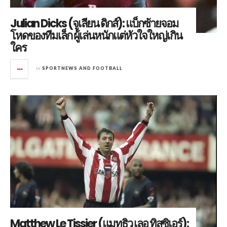
Julian Dicks (จูเลียน ดิกส์): แบ็กซ้ายจอม
โหดของทีมเล็ก ผู้เล่นหนักแต่หัวใจใหญ่เกิน
ใคร
in
SPORTNEWS AND FOOTBALL
Matthew Le Tissier (แมทธิว เลอ ทิสซิเอร์):