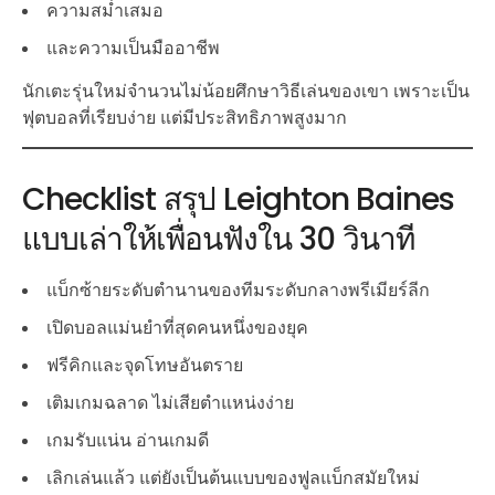
ความสม่ำเสมอ
และความเป็นมืออาชีพ
นักเตะรุ่นใหม่จำนวนไม่น้อยศึกษาวิธีเล่นของเขา เพราะเป็น
ฟุตบอลที่เรียบง่าย แต่มีประสิทธิภาพสูงมาก
Checklist สรุป Leighton Baines
แบบเล่าให้เพื่อนฟังใน 30 วินาที
แบ็กซ้ายระดับตำนานของทีมระดับกลางพรีเมียร์ลีก
เปิดบอลแม่นยำที่สุดคนหนึ่งของยุค
ฟรีคิกและจุดโทษอันตราย
เติมเกมฉลาด ไม่เสียตำแหน่งง่าย
เกมรับแน่น อ่านเกมดี
เลิกเล่นแล้ว แต่ยังเป็นต้นแบบของฟูลแบ็กสมัยใหม่