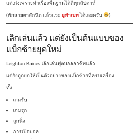
แต่เก่งเพราะทำเรื่องพื้นฐานได้ดีทุกสัปดาห์
(พักสายตาสักนิด แล้วแวะ
ยูฟ่าเบท
ได้เลยครับ
)
เลิกเล่นแล้ว แต่ยังเป็นต้นแบบของ
แบ็กซ้ายยุคใหม่
Leighton Baines เลิกเล่นฟุตบอลอาชีพแล้ว
แต่ยังถูกยกให้เป็นตัวอย่างของแบ็กซ้ายที่ครบเครื่อง
ทั้ง
เกมรับ
เกมรุก
ลูกนิ่ง
การเปิดบอล