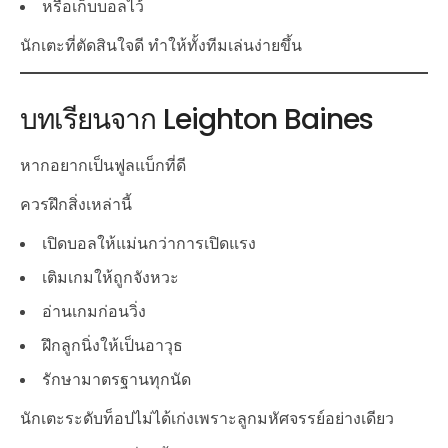
หรือเก็บบอลไว้
นักเตะที่ตัดสินใจดี ทำให้ทั้งทีมเล่นง่ายขึ้น
บทเรียนจาก Leighton Baines
หากอยากเป็นฟูลแบ็กที่ดี
ควรฝึกสิ่งเหล่านี้
เปิดบอลให้แม่นกว่าการเปิดแรง
เติมเกมให้ถูกจังหวะ
อ่านเกมก่อนวิ่ง
ฝึกลูกนิ่งให้เป็นอาวุธ
รักษามาตรฐานทุกนัด
นักเตะระดับท็อปไม่ได้เก่งเพราะลูกมหัศจรรย์อย่างเดียว