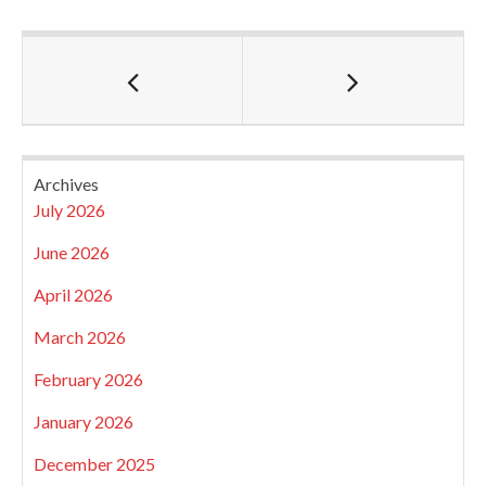
Archives
July 2026
June 2026
April 2026
March 2026
February 2026
January 2026
December 2025