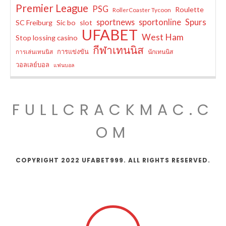
Premier League
PSG
Roulette
RollerCoaster Tycoon
sportnews
sportonline
Spurs
SC Freiburg
Sic bo
slot
UFABET
West Ham
Stop lossing casino
กีฬาเทนนิส
การแข่งขัน
นักเทนนิส
การเล่นเทนนิส
วอลเลย์บอล
แฟนบอล
FULLCRACKMAC.C
OM
COPYRIGHT 2022 UFABET999. ALL RIGHTS RESERVED.