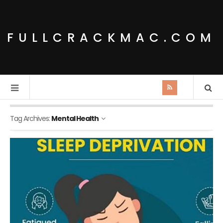
FULLCRACKMAC.COM
Tag Archives:
Mental Health