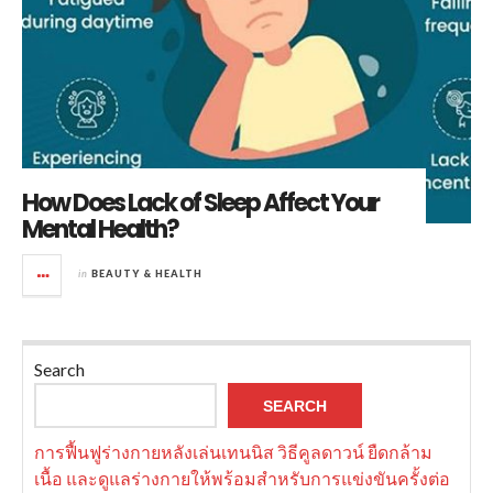
How Does Lack of Sleep Affect Your
Mental Health?
in
BEAUTY & HEALTH
Search
SEARCH
การฟื้นฟูร่างกายหลังเล่นเทนนิส วิธีคูลดาวน์ ยืดกล้าม
เนื้อ และดูแลร่างกายให้พร้อมสำหรับการแข่งขันครั้งต่อ