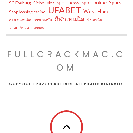
sportnews
sportonline
Spurs
SC Freiburg
Sic bo
slot
UFABET
West Ham
Stop lossing casino
กีฬาเทนนิส
การแข่งขัน
นักเทนนิส
การเล่นเทนนิส
วอลเลย์บอล
แฟนบอล
FULLCRACKMAC.C
OM
COPYRIGHT 2022 UFABET999. ALL RIGHTS RESERVED.