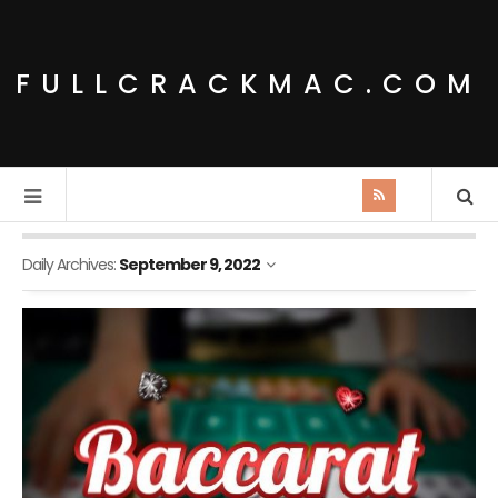
FULLCRACKMAC.COM
Daily Archives:
September 9, 2022