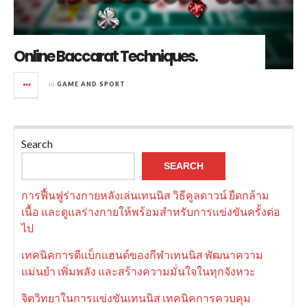
Online Baccarat Techniques.
in
GAME AND SPORT
Search
SEARCH
การฟื้นฟูร่างกายหลังเล่นเทนนิส วิธีคูลดาวน์ ยืดกล้าม
เนื้อ และดูแลร่างกายให้พร้อมสำหรับการแข่งขันครั้งต่อ
ไป
เทคนิคการตีแบ็กแฮนด์ของกีฬาเทนนิส พัฒนาความ
แม่นยำ เพิ่มพลัง และสร้างความมั่นใจในทุกจังหวะ
จิตวิทยาในการแข่งขันเทนนิส เทคนิคการควบคุม